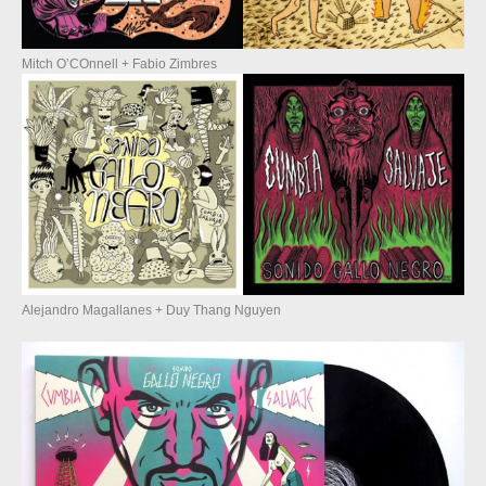
Mitch O’COnnell + Fabio Zimbres
Alejandro Magallanes + Duy Thang Nguyen