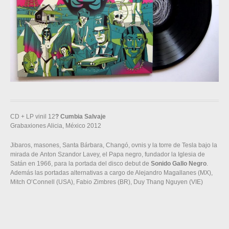
CD + LP vinil 12
? Cumbia Salvaje
Grabaxiones Alicia, México 2012
Jibaros, masones, Santa Bárbara, Changó, ovnis y la torre de Tesla bajo la
mirada de Anton Szandor Lavey, el Papa negro, fundador la Iglesia de
Satán en 1966, para la portada del disco debut de
Sonido Gallo Negro
.
Además las portadas alternativas a cargo de Alejandro Magallanes (MX),
Mitch O’Connell (USA), Fabio Zimbres (BR), Duy Thang Nguyen (VIE)