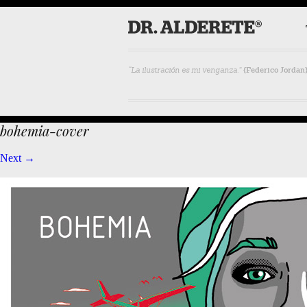
“La ilustración es mi venganza.”
{Federico Jordan
bohemia-cover
Next →