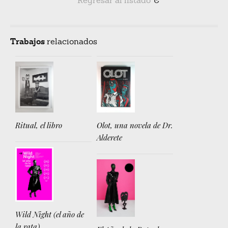
Regresar al listado
R
Trabajos
relacionados
Ritual, el libro
Olot, una novela de Dr.
Alderete
Wild Night (el año de
la rata)