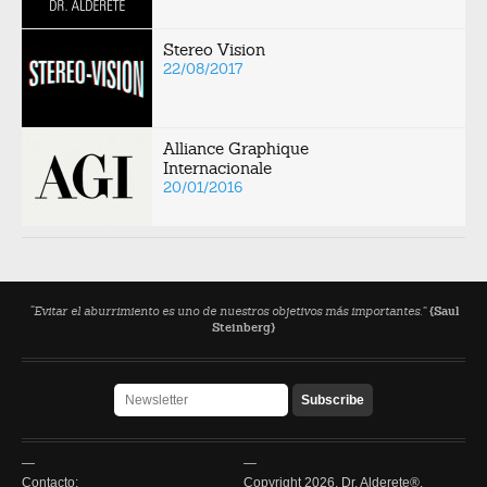
Stereo Vision
22/08/2017
Alliance Graphique
Internacionale
20/01/2016
“Evitar el aburrimiento es uno de nuestros objetivos más importantes.”
{Saul
Steinberg}
—
—
Contacto:
Copyright 2026. Dr. Alderete®.