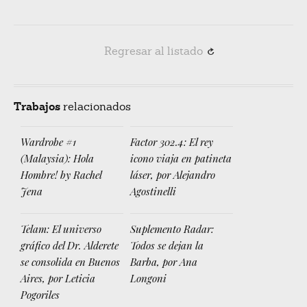
Regresar al listado
R
Trabajos
relacionados
Wardrobe #1
Factor 302.4: El rey
(Malaysia): Hola
icono viaja en patineta
Hombre! by Rachel
láser, por Alejandro
Jena
Agostinelli
Telam: El universo
Suplemento Radar:
gráfico del Dr. Alderete
Todos se dejan la
se consolida en Buenos
Barba, por Ana
Aires, por Leticia
Longoni
Pogoriles