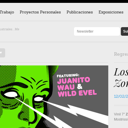
Trabajo
Proyectos Personales
Publicaciones
Exposiciones
striales... Me
/
Regre
Los
Zo
12/02/
Vinil 7″
Z
Mostriss