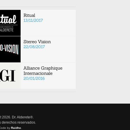
Ritual
13/11/2017
Stereo Vision
22/08/2017
Alliance Graphique
Internacionale
20/01/2016
t 2026. Dr. Alderete®.
s derechos reservados.
Code by
Raidho
.