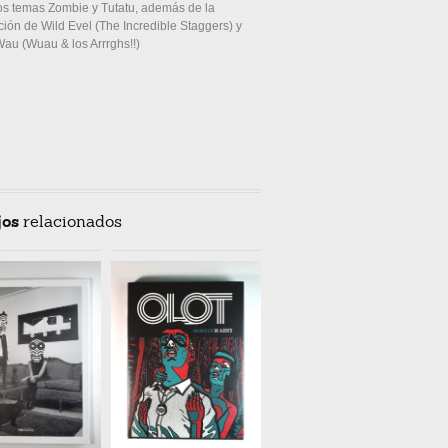
los temas Zombie y Tutatu, además de la
ción de Wild Evel (The Incredible Staggers) y
Wau (Wuau & los Arrrghs!!)
jos
relacionados