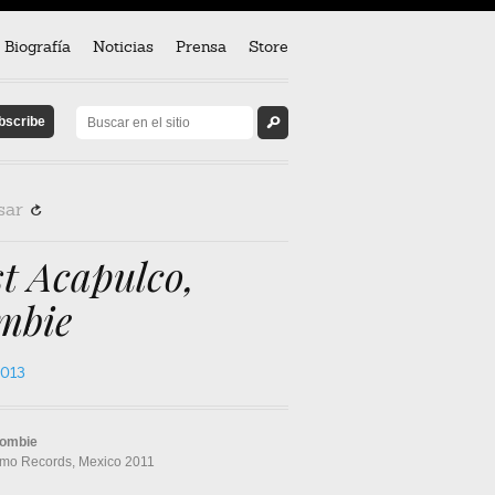
Biografía
Noticias
Prensa
Store
sar
R
t Acapulco,
mbie
2013
ombie
imo Records, Mexico 2011