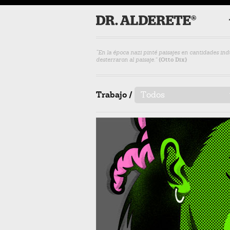
“En la época nazi pinté paisajes en cantidades indu
desterraron al paisaje.”
{Otto Dix}
Trabajo /
Todos