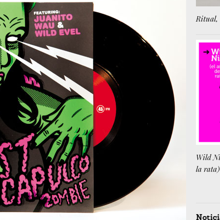
Ritual, 
Wild Ni
la rata)
Notici