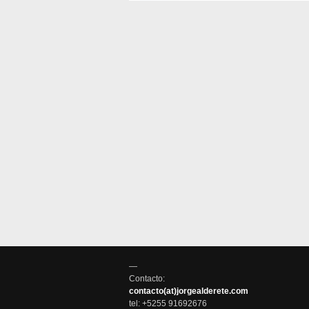
—
Contacto:
contacto(at)jorgealderete.com
tel: +5255 91692676