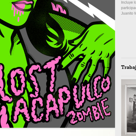
Incluye 
participa
Juanito 
Traba