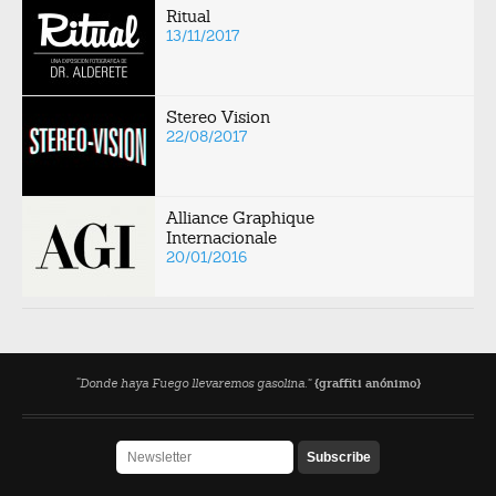
Ritual
13/11/2017
Stereo Vision
22/08/2017
Alliance Graphique
Internacionale
20/01/2016
“Donde haya Fuego llevaremos gasolina.”
{graffiti anónimo}