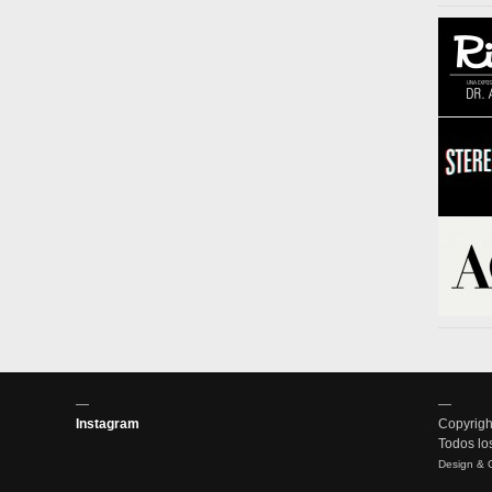
—
—
Instagram
Copyrigh
Todos lo
Design & 