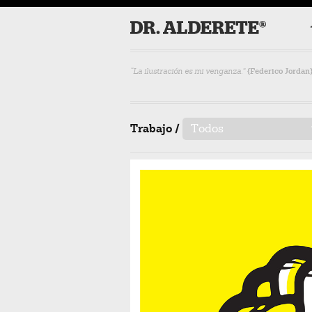
“La ilustración es mi venganza.”
{Federico Jordan
Trabajo /
Todos