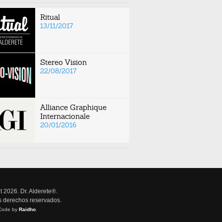
Ritual
13/11/2017
Stereo Vision
22/08/2017
Alliance Graphique
Internacionale
20/01/2016
t 2026. Dr. Alderete®.
s derechos reservados.
Code by
Raidho
.