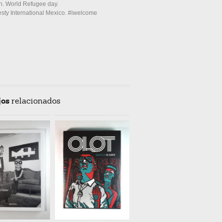
h. World Refugee day.
sty International Mexico. #iwelcome
jos
relacionados