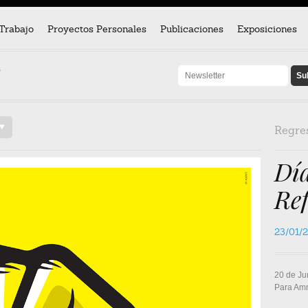
Trabajo
Proyectos Personales
Publicaciones
Exposiciones
}
/
Regre
Día
Re
23/01/
20 de Ju
Para Amn