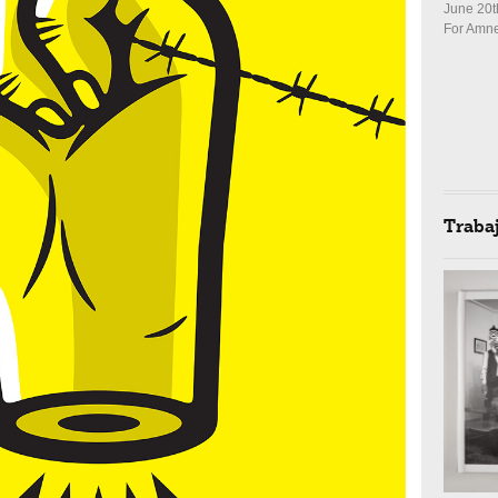
June 20t
For Amne
Traba