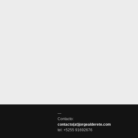
—
Contacto:
contacto(at)jorgealderete.com
tel: +5255 91692676