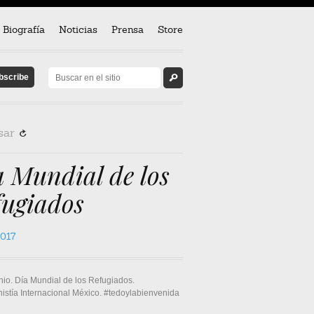
Biografía
Noticias
Prensa
Store
sar
R
 Mundial de los
fugiados
2017
nio. Día Mundial de los Refugiados.
istía Internacional México. #tedoylabienvenida