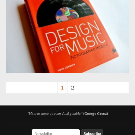
1
2
“Mi arte tiene que ser fusil y sable.”
{George Grosz}