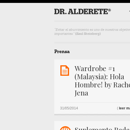
“Evitar el aburrimiento es uno de nuestros objeti
importantes.”
{Saul Steinberg}
Prensa
K
Wardrobe #1
(Malaysia): Hola
Hombre! by Rach
Jena
31/05/2014
(
leer m
Suplemento Rada