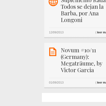
w
Todos se dejan la
Barba, por Ana
Longoni
12/09/2013
(
leer m
K
Novum #10/11
(Germany):
Megaträume, by
Victor Garcia
01/09/2013
(
leer m