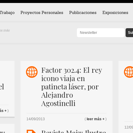
Trabajo
Proyectos Personales
Publicaciones
Exposiciones
vos más
w
Factor 302.4: El rey
icono viaja en
el
patineta láser, por
Alejandro
Agostinelli
ás +
)
14/09/2013
(
leer más +
)
12/0
r:
Revista Maiz: Ilustre