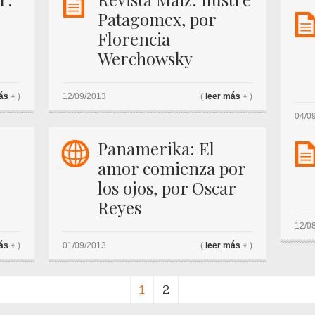
K
Patagomex, por
Florencia
Werchowsky
ás +
)
12/09/2013
(
leer más +
)
04/0
w
Panamerika: El
amor comienza por
los ojos, por Oscar
Reyes
12/0
ás +
)
01/09/2013
(
leer más +
)
1
2