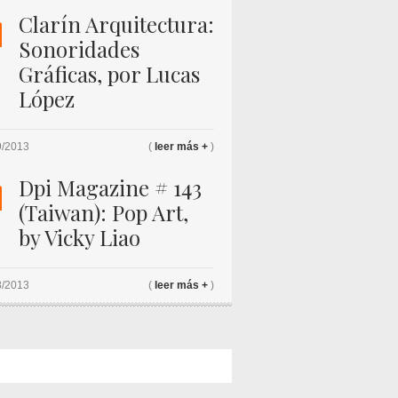
K
Clarín Arquitectura:
Sonoridades
Gráficas, por Lucas
López
9/2013
(
leer más +
)
K
Dpi Magazine # 143
(Taiwan): Pop Art,
by Vicky Liao
8/2013
(
leer más +
)