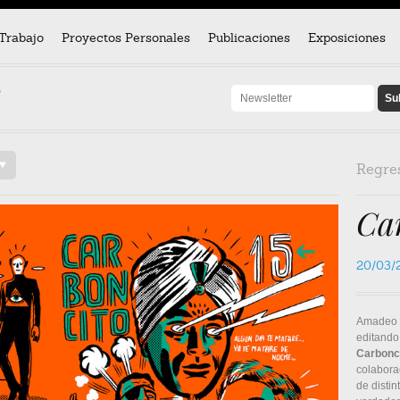
Trabajo
Proyectos Personales
Publicaciones
Exposiciones
}
/
Regre
Ca
20/03/
Amadeo 
editando
Carbonc
colabora
de distin