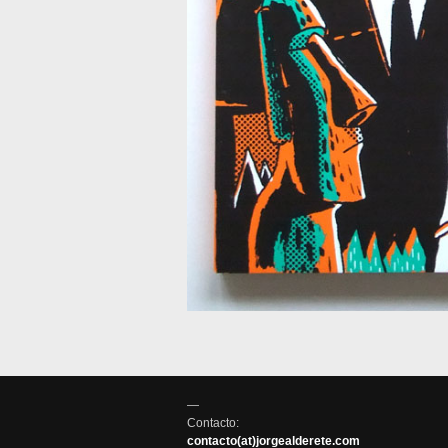
—
Contacto:
contacto(at)jorgealderete.com