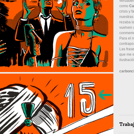
verdader
como
Ca
crisis y 
nuestras
rezaba l
vuelven 
conmemor
Para el 
contrapo
Las fras
que me e
ilustraci
carbonci
Traba