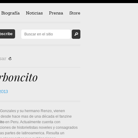
Biografía
Noticias
Prensa
Store
sar
R
rboncito
2013
Gonzales y su hermano Renzo, vienen
 desde hace mas de una década el fanzine
ito
en Peru. Actualmente cuenta con
ciones de historietistas noveles y consagrados
tas partes de latinoamerica. Resulta un