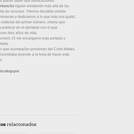
o placer saber que publicaciones
rboncito
siguen existiendo más allá de las
falta de recursos. “Hemos decidido olvidar
 miserias y dedicarnos a lo que más nos gusta”,
a editorial del primer número, mismo que
a publicar en el ejemplar con el que
an diez años de vida.
numero 15 me encargaron esta portada y
rtada.
es que acompañan provienen del Corto Maltes,
ncontraba leyendo a la hora de hacer esta
ón.
to.blogspot
jos
relacionados