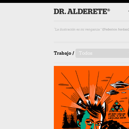
“La ilustración es mi venganza.”
{Federico Jordan
Trabajo /
Todos