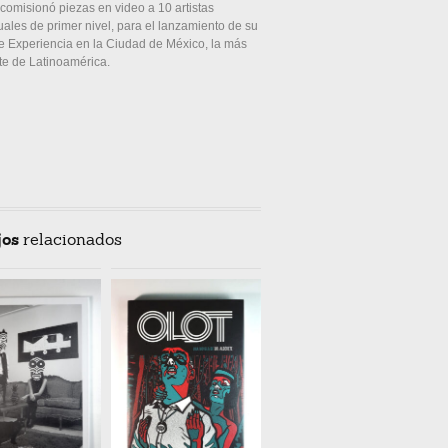
 comisionó piezas en video a 10 artistas
uales de primer nivel, para el lanzamiento de su
e Experiencia en la Ciudad de México, la más
te de Latinoamérica.
jos
relacionados