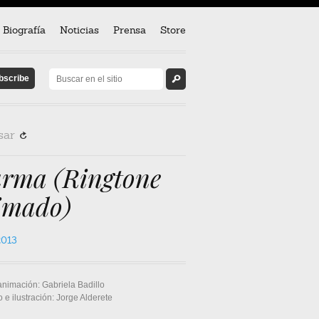
Biografía
Noticias
Prensa
Store
sar
R
arma (Ringtone
imado)
2013
animación: Gabriela Badillo
 e ilustración: Jorge Alderete