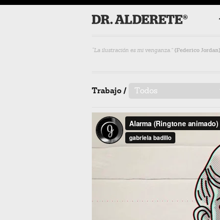
“La ilustración es mi venganza.”
{Federico Jordan
Trabajo /
Todos