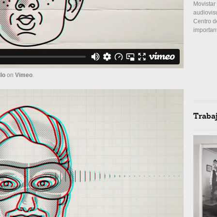
Movistar
audiovis
Centro d
importan
llo
on
Vimeo
.
Traba